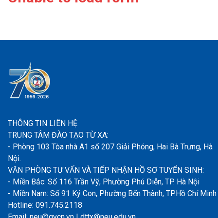
THÔNG TIN LIÊN HỆ
TRUNG TÂM ĐÀO TẠO TỪ XA:
- Phòng 103 Tòa nhà A1 số 207 Giải Phóng, Hai Bà Trưng, Hà
Nội.
VĂN PHÒNG TƯ VẤN VÀ TIẾP NHẬN HỒ SƠ TUYỂN SINH:
- Miền Bắc: Số 116 Trần Vỹ, Phường Phú Diễn, TP. Hà Nội
- Miền Nam: Số 91 Ký Con, Phường Bến Thành, TP.Hồ Chí Minh
Hotline: 091.745.2118
Email: neu@gvcn.vn | dttx@neu.edu.vn