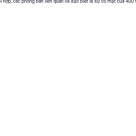
hối hợp, các phòng ban liên quan và đặc biệt là sự có mặt của 400