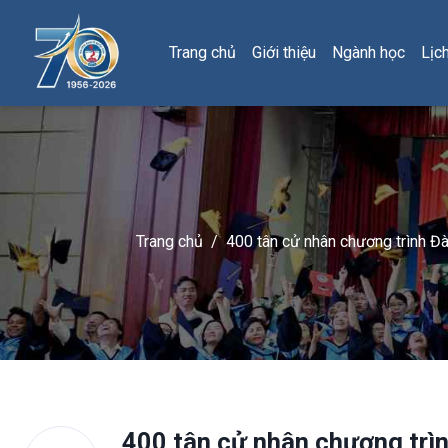
Trang chủ
Giới thiệu
Ngành học
Lịc
Trang chủ
/
400 tân cử nhân chương trình Đà
400 tân cử nhân chương trìn