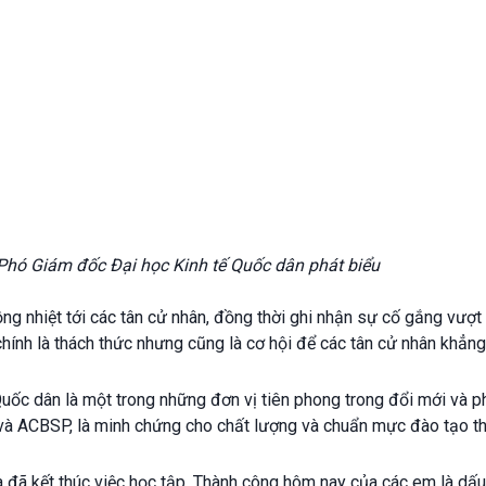
hó Giám đốc Đại học Kinh tế Quốc dân phát biểu
g nhiệt tới các tân cử nhân, đồng thời ghi nhận sự cố gắng vượt 
hính là thách thức nhưng cũng là cơ hội để các tân cử nhân khẳng 
 dân là một trong những đơn vị tiên phong trong đổi mới và phổ bi
và ACBSP, là minh chứng cho chất lượng và chuẩn mực đào tạo th
 đã kết thúc việc học tập. Thành công hôm nay của các em là dấu