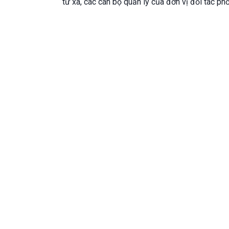
từ xa, các cán bộ quản lý của đơn vị đối tác p