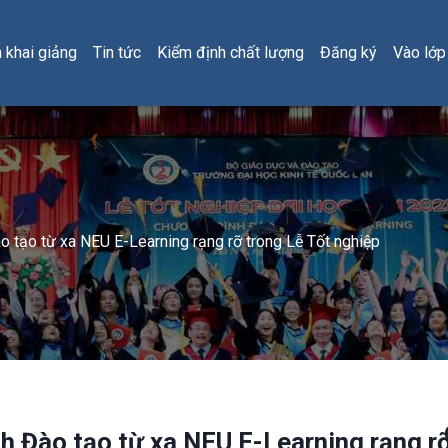
h khai giảng
Tin tức
Kiểm định chất lượng
Đăng ký
Vào lớp
o tạo từ xa NEU E-Learning rạng rỡ trong Lễ Tốt nghiệp
h Đào tạo từ xa NEU E-Learning rạng rỡ