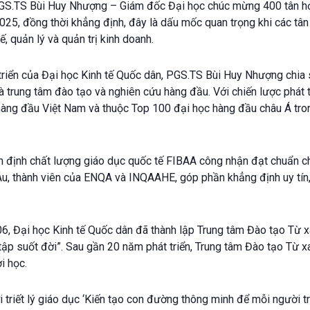
PGS.TS Bùi Huy Nhượng – Giám đốc Đại học chúc mừng 400 tân họ
25, đồng thời khẳng định, đây là dấu mốc quan trọng khi các tân
, quản lý và quản trị kinh doanh.
t triển của Đại học Kinh tế Quốc dân, PGS.TS Bùi Huy Nhượng chia 
à trung tâm đào tạo và nghiên cứu hàng đầu. Với chiến lược phát 
àng đầu Việt Nam và thuộc Top 100 đại học hàng đầu châu Á trong 
 định chất lượng giáo dục quốc tế FIBAA công nhận đạt chuẩn ch
Âu, thành viên của ENQA và INQAAHE, góp phần khẳng định uy tín
6, Đại học Kinh tế Quốc dân đã thành lập Trung tâm Đào tạo Từ xa,
ập suốt đời”. Sau gần 20 năm phát triển, Trung tâm Đào tạo Từ xa
i học.
triết lý giáo dục ‘Kiến tạo con đường thông minh để mỗi người tr