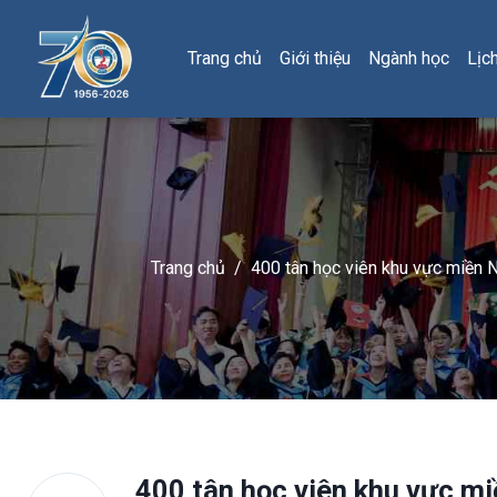
Trang chủ
Giới thiệu
Ngành học
Lịc
Trang chủ
/
400 tân học viên khu vực miền 
400 tân học viên khu vực m