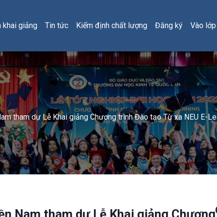
h khai giảng
Tin tức
Kiểm định chất lượng
Đăng ký
Vào lớp
Nam tham dự Lễ Khai giảng Chương trình Đào tạo Từ xa NEU E-L
iền Nam tham dự Lễ Khai giảng Chương 