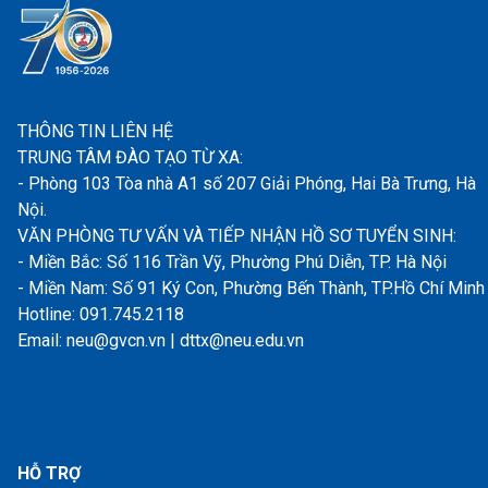
THÔNG TIN LIÊN HỆ
TRUNG TÂM ĐÀO TẠO TỪ XA:
- Phòng 103 Tòa nhà A1 số 207 Giải Phóng, Hai Bà Trưng, Hà
Nội.
VĂN PHÒNG TƯ VẤN VÀ TIẾP NHẬN HỒ SƠ TUYỂN SINH:
- Miền Bắc: Số 116 Trần Vỹ, Phường Phú Diễn, TP. Hà Nội
- Miền Nam: Số 91 Ký Con, Phường Bến Thành, TP.Hồ Chí Minh
Hotline: 091.745.2118
Email: neu@gvcn.vn | dttx@neu.edu.vn
HỖ TRỢ