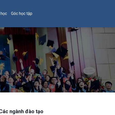
 học
Góc học tập
Các ngành đào tạo