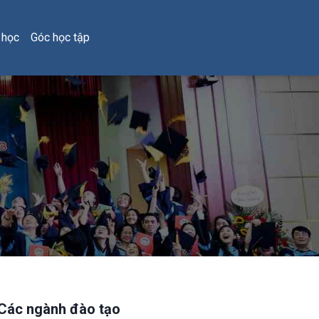
 học
Góc học tập
Các ngành đào tạo