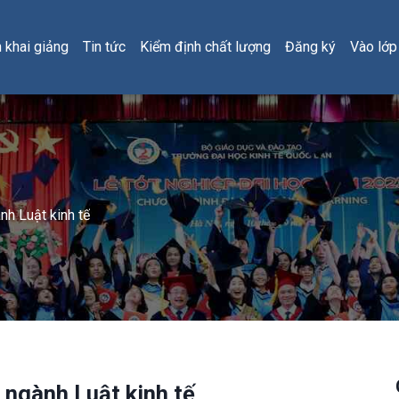
h khai giảng
Tin tức
Kiểm định chất lượng
Đăng ký
Vào lớp
nh Luật kinh tế
 ngành Luật kinh tế