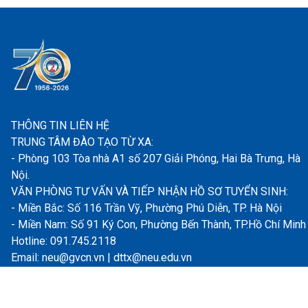
THÔNG TIN LIÊN HỆ
TRUNG TÂM ĐÀO TẠO TỪ XA:
- Phòng 103 Tòa nhà A1 số 207 Giải Phóng, Hai Bà Trưng, Hà
Nội.
VĂN PHÒNG TƯ VẤN VÀ TIẾP NHẬN HỒ SƠ TUYỂN SINH:
- Miền Bắc: Số 116 Trần Vỹ, Phường Phú Diễn, TP. Hà Nội
- Miền Nam: Số 91 Ký Con, Phường Bến Thành, TP.Hồ Chí Minh
Hotline: 091.745.2118
Email: neu@gvcn.vn | dttx@neu.edu.vn