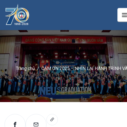
Trang chủ
/
CẢM ƠN 2025 – NHÌN LẠI HÀNH TRÌNH V
NHỮNG THÀNH TỰU ĐÃ ĐẠT ĐƯỢC