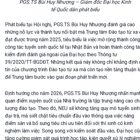
PGS.TS Bùi Huy Nhượng – Giám đốc Đại học Kinh
tế Quốc dân phát biểu
Phát biểu tại Hội nghị, PGS.TS Bùi Huy Nhượng đánh giá cao
những nỗ lực và thành tựu nổi bật mà Trung tâm Đào tạo từ xa
đạt được trong năm 2025, tiêu biểu là việc mở rộng thành côn
công tác tuyển sinh quốc tế tại Nhật Bản và hoàn thành công t
kiểm định đánh giá ngoài của Đại học theo Thông tư
39/2020/TT-BGDĐT. Những kết quả này không chỉ khẳng định 
tín của chương trình Đào tạo từ xa mà còn tạo nền tảng thuận l
để Trung tâm bước vào giai đoạn phát triển mới.
Định hướng cho năm 2026, PGS.TS Bùi Huy Nhượng nhấn mạn
quan điểm xuyên suốt của Nhà trường là tập trung nâng cao ch
lượng đào tạo. Theo đó, NEU sẽ không tăng quy mô tuyển sinh
đại trà, mà siết chặt tiêu chuẩn đầu vào thông qua việc nâng
điểm sàn và bổ sung tiêu chí ưu tiên đối với thí sinh có kinh
nghiệm làm việc. Song song với kiểm soát đầu vào, Đại học c
tăng cường giám sát quá trình học tập, kiên quyết xử lý nghiê