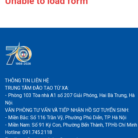
Unable to load form
THÔNG TIN LIÊN HỆ
TRUNG TÂM ĐÀO TẠO TỪ XA:
- Phòng 103 Tòa nhà A1 số 207 Giải Phóng, Hai Bà Trưng, Hà
Nội.
VĂN PHÒNG TƯ VẤN VÀ TIẾP NHẬN HỒ SƠ TUYỂN SINH:
- Miền Bắc: Số 116 Trần Vỹ, Phường Phú Diễn, TP. Hà Nội
- Miền Nam: Số 91 Ký Con, Phường Bến Thành, TP.Hồ Chí Minh
Hotline: 091.745.2118