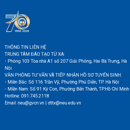
THÔNG TIN LIÊN HỆ
TRUNG TÂM ĐÀO TẠO TỪ XA:
- Phòng 103 Tòa nhà A1 số 207 Giải Phóng, Hai Bà Trưng, Hà
Nội.
VĂN PHÒNG TƯ VẤN VÀ TIẾP NHẬN HỒ SƠ TUYỂN SINH:
- Miền Bắc: Số 116 Trần Vỹ, Phường Phú Diễn, TP. Hà Nội
- Miền Nam: Số 91 Ký Con, Phường Bến Thành, TP.Hồ Chí Minh
Hotline: 091.745.2118
Email: neu@gvcn.vn | dttx@neu.edu.vn