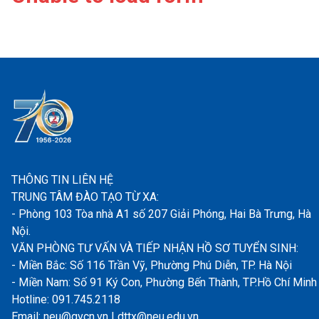
THÔNG TIN LIÊN HỆ
TRUNG TÂM ĐÀO TẠO TỪ XA:
- Phòng 103 Tòa nhà A1 số 207 Giải Phóng, Hai Bà Trưng, Hà
Nội.
VĂN PHÒNG TƯ VẤN VÀ TIẾP NHẬN HỒ SƠ TUYỂN SINH:
- Miền Bắc: Số 116 Trần Vỹ, Phường Phú Diễn, TP. Hà Nội
- Miền Nam: Số 91 Ký Con, Phường Bến Thành, TP.Hồ Chí Minh
Hotline: 091.745.2118
Email: neu@gvcn.vn | dttx@neu.edu.vn