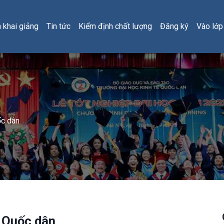
h khai giảng
Tin tức
Kiểm định chất lượng
Đăng ký
Vào lớp
ốc dân
ế Quốc dân