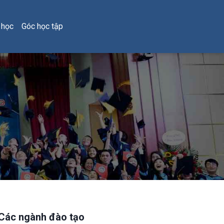
 học
Góc học tập
Các ngành đào tạo