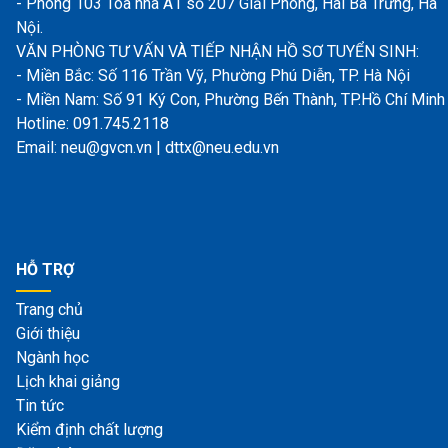
- Phòng 103 Tòa nhà A1 số 207 Giải Phóng, Hai Bà Trưng, Hà
Nội.
VĂN PHÒNG TƯ VẤN VÀ TIẾP NHẬN HỒ SƠ TUYỂN SINH:
- Miền Bắc: Số 116 Trần Vỹ, Phường Phú Diễn, TP. Hà Nội
- Miền Nam: Số 91 Ký Con, Phường Bến Thành, TP.Hồ Chí Minh
Hotline: 091.745.2118
Email: neu@gvcn.vn | dttx@neu.edu.vn
HỖ TRỢ
Trang chủ
Giới thiệu
Ngành học
Lịch khai giảng
Tin tức
Kiểm định chất lượng