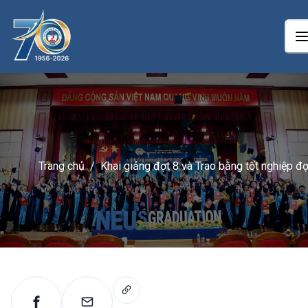
Trang chủ
/
Khai giảng đợt 8 và Trao bằng tốt nghiệp đợ
3 năm 2024 cho các học viên chương trình
đào tạo từ xa theo phương thức E-learning
khu vực miền Nam