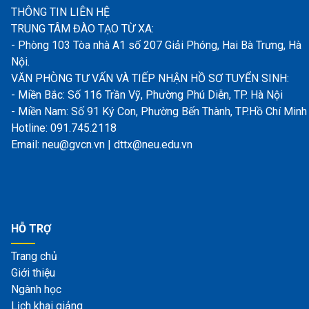
THÔNG TIN LIÊN HỆ
TRUNG TÂM ĐÀO TẠO TỪ XA:
- Phòng 103 Tòa nhà A1 số 207 Giải Phóng, Hai Bà Trưng, Hà
Nội.
VĂN PHÒNG TƯ VẤN VÀ TIẾP NHẬN HỒ SƠ TUYỂN SINH:
- Miền Bắc: Số 116 Trần Vỹ, Phường Phú Diễn, TP. Hà Nội
- Miền Nam: Số 91 Ký Con, Phường Bến Thành, TP.Hồ Chí Minh
Hotline: 091.745.2118
Email: neu@gvcn.vn | dttx@neu.edu.vn
HỖ TRỢ
Trang chủ
Giới thiệu
Ngành học
Lịch khai giảng