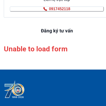
0917452118
Đăng ký tư vấn
Unable to load form