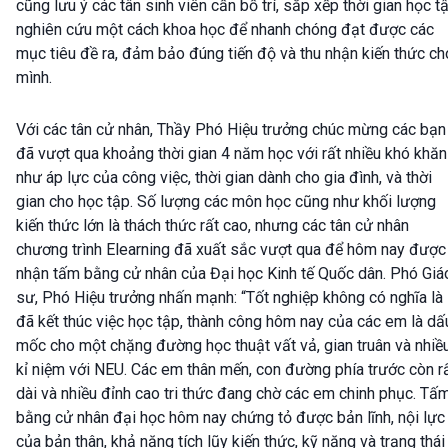
cũng lưu ý các tân sinh viên cần bố trí, sắp xếp thời gian học tậ
nghiên cứu một cách khoa học để nhanh chóng đạt được các
mục tiêu đề ra, đảm bảo đúng tiến độ và thu nhận kiến thức ch
mình.
Với các tân cử nhân, Thầy Phó Hiệu trưởng chúc mừng các bạn
đã vượt qua khoảng thời gian 4 năm học với rất nhiều khó khăn
như áp lực của công việc, thời gian dành cho gia đình, và thời
gian cho học tập. Số lượng các môn học cũng như khối lượng
kiến thức lớn là thách thức rất cao, nhưng các tân cử nhân
chương trình Elearning đã xuất sắc vượt qua để hôm nay được
nhận tấm bằng cử nhân của Đại học Kinh tế Quốc dân. Phó Giá
sư, Phó Hiệu trưởng nhấn mạnh: “Tốt nghiệp không có nghĩa là
đã kết thúc việc học tập, thành công hôm nay của các em là dấ
mốc cho một chặng đường học thuật vất vả, gian truân và nhiề
kỉ niệm với NEU. Các em thân mến, con đường phía trước còn r
dài và nhiều đỉnh cao tri thức đang chờ các em chinh phục. Tấ
bằng cử nhân đại học hôm nay chứng tỏ được bản lĩnh, nội lực
của bản thân, khả năng tích lũy kiến thức, kỹ năng và trạng thái