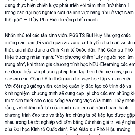
đang thực hiện chiến lược phát triển với tầm nhìn “trở thành 1
trong các đại học nghiên cứu đa lĩnh vực hàng đầu ở Việt Nam
thế giới”. – Thầy Phó Hiệu trưởng nhấn mạnh.
Nhắn nhủ tới các tân sinh viên, PGS.TS Bùi Huy Nhượng chúc
mừng các bạn đã vượt qua các vòng xét tuyển chặt chẽ và chí
thức gia nhập đại gia đình Kinh tế Quốc dân. Phó Giáo sư Phó
Hiệu trưởng nhấn mạnh: “Với phương châm ‘Lấy người học làm
trung tâm’, khi tham gia chương trình học NEU-Elearning các e
sẽ được tiếp cận phương pháp học tập tiên tiến hiện nay, giúp
các em chủ động bố trí thời gian cho việc học tập và làm việc.
Với đội ngũ giảng viên, cán bộ quản lý đào tạo có trình độ và
kinh nghiệm, chương trình sẽ cung cấp lại cho các em những ki
thức cần thiết cho cuộc sống và công việc của mình. Thầy mon
rằng, với những nỗ lực của mình, các em sẽ sớm hoàn thành
chương trình đào tạo và thầy trò chúng ta sẽ tiếp tục được gặp
nhau trong Lễ tốt nghiệp với tấm bằng Cử nhân giá trị và ý nghĩ
của Đại học Kinh tế Quốc dân”. Phó Giáo sư Phó Hiệu trưởng