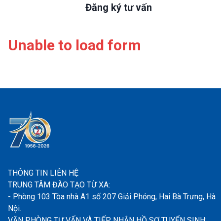
Đăng ký tư vấn
Unable to load form
THÔNG TIN LIÊN HỆ
TRUNG TÂM ĐÀO TẠO TỪ XA:
- Phòng 103 Tòa nhà A1 số 207 Giải Phóng, Hai Bà Trưng, Hà
Nội.
VĂN PHÒNG TƯ VẤN VÀ TIẾP NHẬN HỒ SƠ TUYỂN SINH: