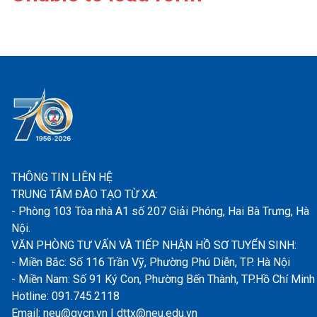
THÔNG TIN LIÊN HỆ
TRUNG TÂM ĐÀO TẠO TỪ XA:
- Phòng 103 Tòa nhà A1 số 207 Giải Phóng, Hai Bà Trưng, Hà
Nội.
VĂN PHÒNG TƯ VẤN VÀ TIẾP NHẬN HỒ SƠ TUYỂN SINH:
- Miền Bắc: Số 116 Trần Vỹ, Phường Phú Diễn, TP. Hà Nội
- Miền Nam: Số 91 Ký Con, Phường Bến Thành, TP.Hồ Chí Minh
Hotline: 091.745.2118
Email: neu@gvcn.vn | dttx@neu.edu.vn