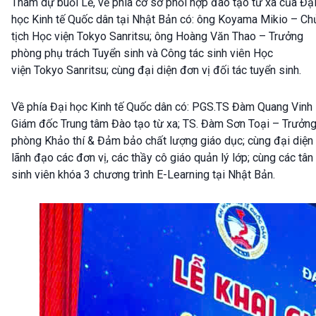
Tham dự buổi Lễ, về phía cơ sở phối hợp đào tạo từ xa của Đạ
học Kinh tế Quốc dân tại Nhật Bản có: ông Koyama Mikio – Ch
tịch Học viện Tokyo Sanritsu; ông Hoàng Văn Thao – Trưởng
phòng phụ trách Tuyển sinh và Công tác sinh viên Học
viện Tokyo Sanritsu; cùng đại diện đơn vị đối tác tuyển sinh.
Về phía Đại học Kinh tế Quốc dân có: PGS.TS Đàm Quang Vinh
Giám đốc Trung tâm Đào tạo từ xa; TS. Đàm Sơn Toại – Trưởn
phòng Khảo thí & Đảm bảo chất lượng giáo dục; cùng đại diện
lãnh đạo các đơn vị, các thầy cô giáo quản lý lớp; cùng các tân
sinh viên khóa 3 chương trình E-Learning tại Nhật Bản.