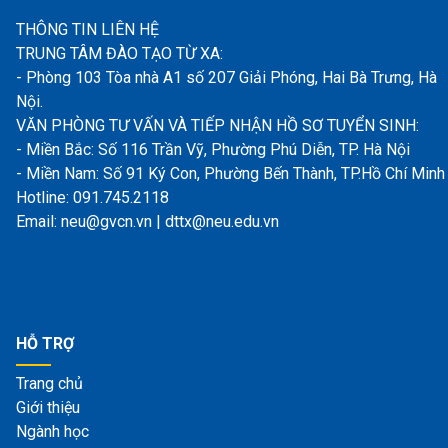
THÔNG TIN LIÊN HỆ
TRUNG TÂM ĐÀO TẠO TỪ XA:
- Phòng 103 Tòa nhà A1 số 207 Giải Phóng, Hai Bà Trưng, Hà
Nội.
VĂN PHÒNG TƯ VẤN VÀ TIẾP NHẬN HỒ SƠ TUYỂN SINH:
- Miền Bắc: Số 116 Trần Vỹ, Phường Phú Diễn, TP. Hà Nội
- Miền Nam: Số 91 Ký Con, Phường Bến Thành, TP.Hồ Chí Minh
Hotline: 091.745.2118
Email: neu@gvcn.vn | dttx@neu.edu.vn
HỖ TRỢ
Trang chủ
Giới thiệu
Ngành học