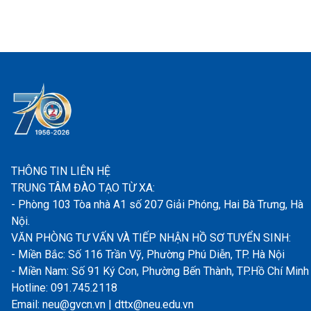
THÔNG TIN LIÊN HỆ
TRUNG TÂM ĐÀO TẠO TỪ XA:
- Phòng 103 Tòa nhà A1 số 207 Giải Phóng, Hai Bà Trưng, Hà
Nội.
VĂN PHÒNG TƯ VẤN VÀ TIẾP NHẬN HỒ SƠ TUYỂN SINH:
- Miền Bắc: Số 116 Trần Vỹ, Phường Phú Diễn, TP. Hà Nội
- Miền Nam: Số 91 Ký Con, Phường Bến Thành, TP.Hồ Chí Minh
Hotline: 091.745.2118
Email: neu@gvcn.vn | dttx@neu.edu.vn