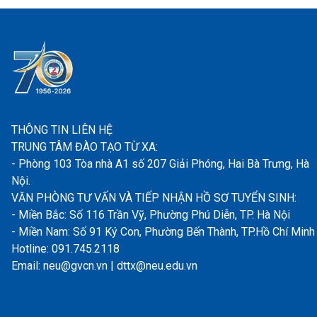
THÔNG TIN LIÊN HỆ
TRUNG TÂM ĐÀO TẠO TỪ XA:
- Phòng 103 Tòa nhà A1 số 207 Giải Phóng, Hai Bà Trưng, Hà
Nội.
VĂN PHÒNG TƯ VẤN VÀ TIẾP NHẬN HỒ SƠ TUYỂN SINH:
- Miền Bắc: Số 116 Trần Vỹ, Phường Phú Diễn, TP. Hà Nội
- Miền Nam: Số 91 Ký Con, Phường Bến Thành, TP.Hồ Chí Minh
Hotline: 091.745.2118
Email: neu@gvcn.vn | dttx@neu.edu.vn