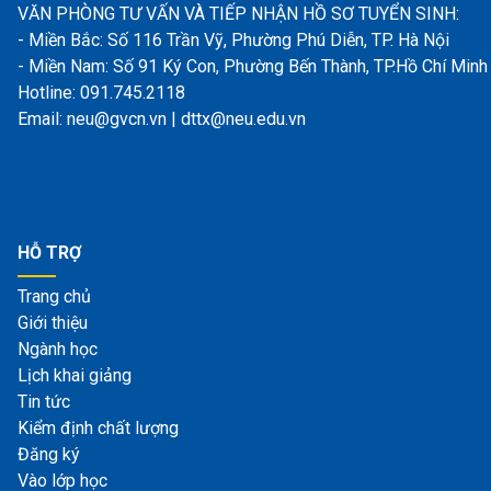
VĂN PHÒNG TƯ VẤN VÀ TIẾP NHẬN HỒ SƠ TUYỂN SINH:
- Miền Bắc: Số 116 Trần Vỹ, Phường Phú Diễn, TP. Hà Nội
- Miền Nam: Số 91 Ký Con, Phường Bến Thành, TP.Hồ Chí Minh
Hotline: 091.745.2118
Email: neu@gvcn.vn | dttx@neu.edu.vn
HỖ TRỢ
Trang chủ
Giới thiệu
Ngành học
Lịch khai giảng
Tin tức
Kiểm định chất lượng
Đăng ký
Vào lớp học