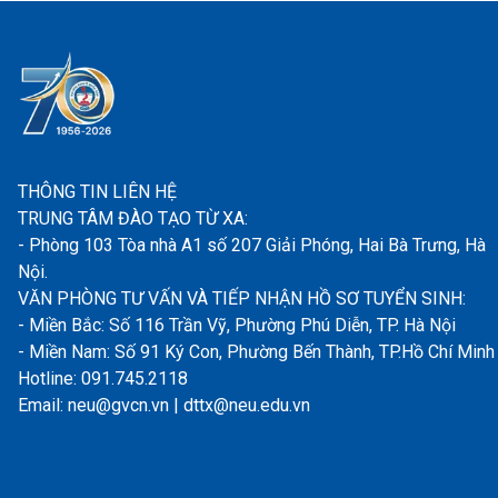
THÔNG TIN LIÊN HỆ
TRUNG TÂM ĐÀO TẠO TỪ XA:
- Phòng 103 Tòa nhà A1 số 207 Giải Phóng, Hai Bà Trưng, Hà
Nội.
VĂN PHÒNG TƯ VẤN VÀ TIẾP NHẬN HỒ SƠ TUYỂN SINH:
- Miền Bắc: Số 116 Trần Vỹ, Phường Phú Diễn, TP. Hà Nội
- Miền Nam: Số 91 Ký Con, Phường Bến Thành, TP.Hồ Chí Minh
Hotline: 091.745.2118
Email: neu@gvcn.vn | dttx@neu.edu.vn