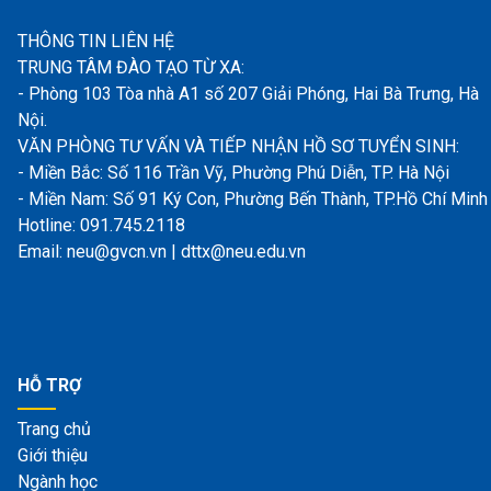
THÔNG TIN LIÊN HỆ
TRUNG TÂM ĐÀO TẠO TỪ XA:
- Phòng 103 Tòa nhà A1 số 207 Giải Phóng, Hai Bà Trưng, Hà
Nội.
VĂN PHÒNG TƯ VẤN VÀ TIẾP NHẬN HỒ SƠ TUYỂN SINH:
- Miền Bắc: Số 116 Trần Vỹ, Phường Phú Diễn, TP. Hà Nội
- Miền Nam: Số 91 Ký Con, Phường Bến Thành, TP.Hồ Chí Minh
Hotline: 091.745.2118
Email: neu@gvcn.vn | dttx@neu.edu.vn
HỖ TRỢ
Trang chủ
Giới thiệu
Ngành học