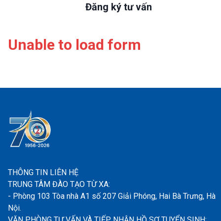
Đăng ký tư vấn
Unable to load form
THÔNG TIN LIÊN HỆ
TRUNG TÂM ĐÀO TẠO TỪ XA:
- Phòng 103 Tòa nhà A1 số 207 Giải Phóng, Hai Bà Trưng, Hà
Nội.
VĂN PHÒNG TƯ VẤN VÀ TIẾP NHẬN HỒ SƠ TUYỂN SINH: