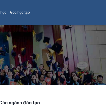
 học
Góc học tập
Các ngành đào tạo