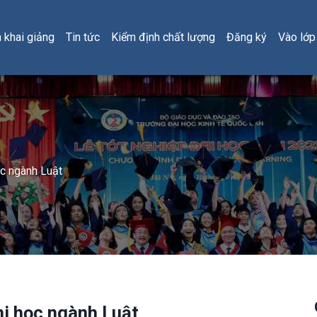
h khai giảng
Tin tức
Kiểm định chất lượng
Đăng ký
Vào lớp
ọc ngành Luật
hi học ngành Luật