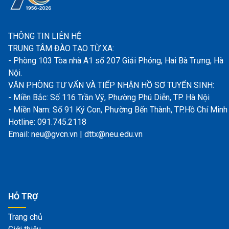
THÔNG TIN LIÊN HỆ
TRUNG TÂM ĐÀO TẠO TỪ XA:
- Phòng 103 Tòa nhà A1 số 207 Giải Phóng, Hai Bà Trưng, Hà
Nội.
VĂN PHÒNG TƯ VẤN VÀ TIẾP NHẬN HỒ SƠ TUYỂN SINH:
- Miền Bắc: Số 116 Trần Vỹ, Phường Phú Diễn, TP. Hà Nội
- Miền Nam: Số 91 Ký Con, Phường Bến Thành, TP.Hồ Chí Minh
Hotline: 091.745.2118
Email: neu@gvcn.vn | dttx@neu.edu.vn
HỖ TRỢ
Trang chủ