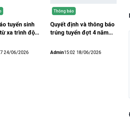
o
Thông báo
áo tuyển sinh
Quyết định và thông báo
từ xa trình độ
trúng tuyển đợt 4 năm
 năm 2026 NEU
2026 – NEU Elearning
g – Khu vực miền
27 24/06/2026
Admin
15:02 18/06/2026
Nội) Đợt 5