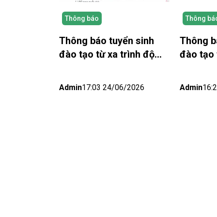
Thông báo
Thông bá
Thông báo tuyển sinh
Thông b
đào tạo từ xa trình độ
đào tạo 
đại học (NEU-Elearning)
đại học
năm 2026 khu vực thành
Elearnin
Admin
17:03 24/06/2026
Admin
16:
phố Hồ Chí Minh và Nhật
Bắc (Hà 
bản (Đợt 6)