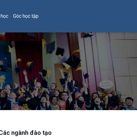
 học
Góc học tập
Các ngành đào tạo