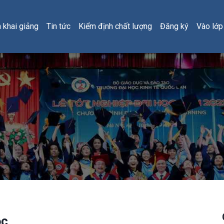
h khai giảng
Tin tức
Kiểm định chất lượng
Đăng ký
Vào lớp
ọc