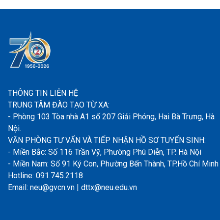
THÔNG TIN LIÊN HỆ
TRUNG TÂM ĐÀO TẠO TỪ XA:
- Phòng 103 Tòa nhà A1 số 207 Giải Phóng, Hai Bà Trưng, Hà
Nội.
VĂN PHÒNG TƯ VẤN VÀ TIẾP NHẬN HỒ SƠ TUYỂN SINH:
- Miền Bắc: Số 116 Trần Vỹ, Phường Phú Diễn, TP. Hà Nội
- Miền Nam: Số 91 Ký Con, Phường Bến Thành, TP.Hồ Chí Minh
Hotline: 091.745.2118
Email: neu@gvcn.vn | dttx@neu.edu.vn