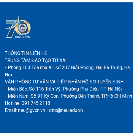
THÔNG TIN LIÊN HỆ
TRUNG TÂM ĐÀO TẠO TỪ XA:
- Phòng 103 Tòa nhà A1 số 207 Giải Phóng, Hai Bà Trưng, Hà
Nội.
VĂN PHÒNG TƯ VẤN VÀ TIẾP NHẬN HỒ SƠ TUYỂN SINH:
- Miền Bắc: Số 116 Trần Vỹ, Phường Phú Diễn, TP. Hà Nội
- Miền Nam: Số 91 Ký Con, Phường Bến Thành, TP.Hồ Chí Minh
Hotline: 091.745.2118
Email: neu@gvcn.vn | dttx@neu.edu.vn