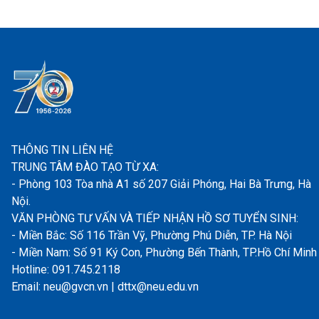
THÔNG TIN LIÊN HỆ
TRUNG TÂM ĐÀO TẠO TỪ XA:
- Phòng 103 Tòa nhà A1 số 207 Giải Phóng, Hai Bà Trưng, Hà
Nội.
VĂN PHÒNG TƯ VẤN VÀ TIẾP NHẬN HỒ SƠ TUYỂN SINH:
- Miền Bắc: Số 116 Trần Vỹ, Phường Phú Diễn, TP. Hà Nội
- Miền Nam: Số 91 Ký Con, Phường Bến Thành, TP.Hồ Chí Minh
Hotline: 091.745.2118
Email: neu@gvcn.vn | dttx@neu.edu.vn