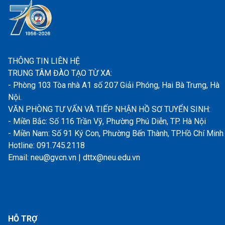
THÔNG TIN LIÊN HỆ
TRUNG TÂM ĐÀO TẠO TỪ XA:
- Phòng 103 Tòa nhà A1 số 207 Giải Phóng, Hai Bà Trưng, Hà
Nội.
VĂN PHÒNG TƯ VẤN VÀ TIẾP NHẬN HỒ SƠ TUYỂN SINH:
- Miền Bắc: Số 116 Trần Vỹ, Phường Phú Diễn, TP. Hà Nội
- Miền Nam: Số 91 Ký Con, Phường Bến Thành, TP.Hồ Chí Minh
Hotline: 091.745.2118
Email: neu@gvcn.vn | dttx@neu.edu.vn
HỖ TRỢ