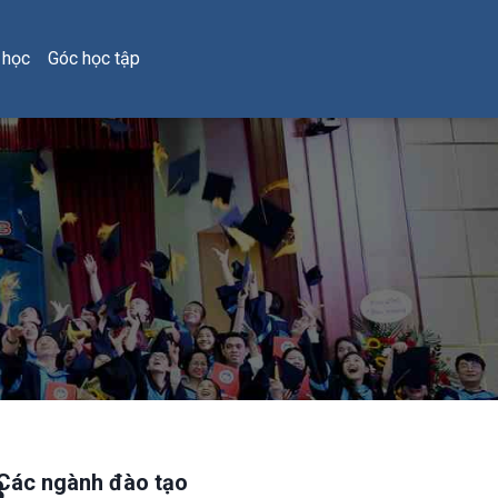
 học
Góc học tập
Các ngành đào tạo
8