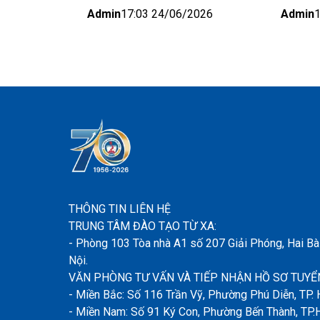
khu vực thành phố Hồ Chí
Khu v
Admin
17:03 24/06/2026
Admin
Minh và Nhật bản (Đợt 6)
Đợt 5
THÔNG TIN LIÊN HỆ
TRUNG TÂM ĐÀO TẠO TỪ XA:
- Phòng 103 Tòa nhà A1 số 207 Giải Phóng, Hai Bà
Nội.
VĂN PHÒNG TƯ VẤN VÀ TIẾP NHẬN HỒ SƠ TUYỂN
- Miền Bắc: Số 116 Trần Vỹ, Phường Phú Diễn, TP. 
- Miền Nam: Số 91 Ký Con, Phường Bến Thành, TP.