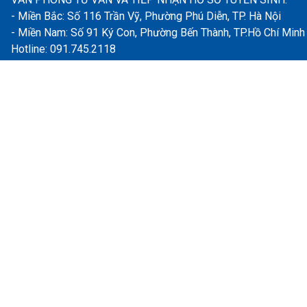
- Miền Bắc: Số 116 Trần Vỹ, Phường Phú Diễn, TP. Hà Nội
- Miền Nam: Số 91 Ký Con, Phường Bến Thành, TP.Hồ Chí Minh
Hotline: 091.745.2118
Email: neu@gvcn.vn | dttx@neu.edu.vn
HỖ TRỢ
Trang chủ
Giới thiệu
Ngành học
Lịch khai giảng
Tin tức
Kiểm định chất lượng
Đăng ký
Vào lớp học