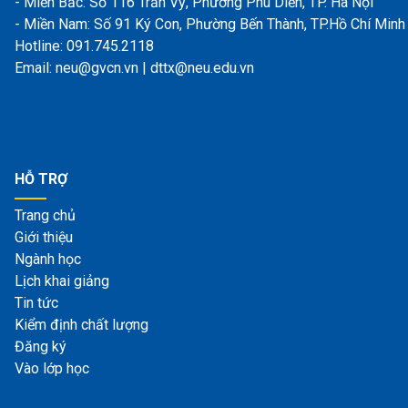
- Miền Bắc: Số 116 Trần Vỹ, Phường Phú Diễn, TP. Hà Nội
- Miền Nam: Số 91 Ký Con, Phường Bến Thành, TP.Hồ Chí Minh
Hotline: 091.745.2118
Email: neu@gvcn.vn | dttx@neu.edu.vn
HỖ TRỢ
Trang chủ
Giới thiệu
Ngành học
Lịch khai giảng
Tin tức
Kiểm định chất lượng
Đăng ký
Vào lớp học