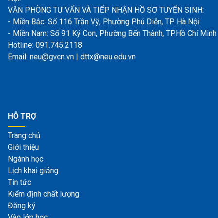
VĂN PHÒNG TƯ VẤN VÀ TIẾP NHẬN HỒ SƠ TUYỂN SINH:
- Miền Bắc: Số 116 Trần Vỹ, Phường Phú Diễn, TP. Hà Nội
- Miền Nam: Số 91 Ký Con, Phường Bến Thành, TP.Hồ Chí Minh
Hotline: 091.745.2118
Email: neu@gvcn.vn | dttx@neu.edu.vn
HỖ TRỢ
Trang chủ
Giới thiệu
Ngành học
Lịch khai giảng
Tin tức
Kiểm định chất lượng
Đăng ký
Vào lớp học