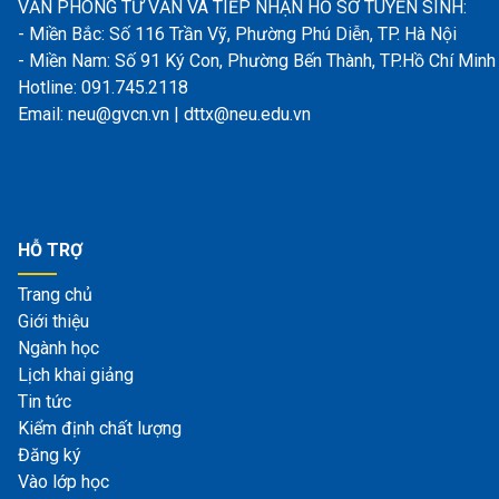
VĂN PHÒNG TƯ VẤN VÀ TIẾP NHẬN HỒ SƠ TUYỂN SINH:
- Miền Bắc: Số 116 Trần Vỹ, Phường Phú Diễn, TP. Hà Nội
- Miền Nam: Số 91 Ký Con, Phường Bến Thành, TP.Hồ Chí Minh
Hotline: 091.745.2118
Email: neu@gvcn.vn | dttx@neu.edu.vn
HỖ TRỢ
Trang chủ
Giới thiệu
Ngành học
Lịch khai giảng
Tin tức
Kiểm định chất lượng
Đăng ký
Vào lớp học