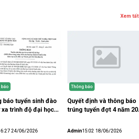
Xem tất
 báo
Thông báo
 báo tuyển sinh đào
Quyết định và thông báo
 xa trình độ đại học
trúng tuyển đợt 4 năm 2
026 NEU Elearning –
– NEU Elearning
ực miền Bắc (Hà Nội)
16:27 24/06/2026
Admin
15:02 18/06/2026