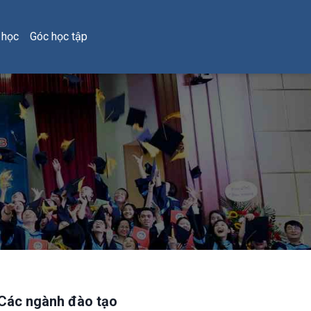
 học
Góc học tập
Các ngành đào tạo