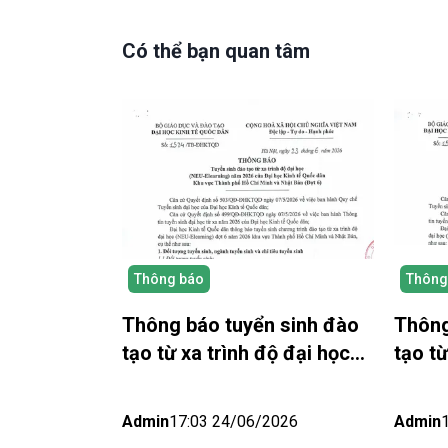
Có thể bạn quan tâm
Thông báo
Thông
Thông báo tuyển sinh đào
Thông
tạo từ xa trình độ đại học
tạo từ
(NEU-Elearning) năm 2026
năm 2
khu vực thành phố Hồ Chí
Khu v
Admin
17:03 24/06/2026
Admin
Minh và Nhật bản (Đợt 6)
Đợt 5