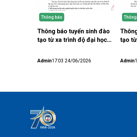
Thông báo
Thông
Thông báo tuyển sinh đào
Thông
tạo từ xa trình độ đại học
tạo từ
(NEU-Elearning) năm 2026
năm 2
khu vực thành phố Hồ Chí
Khu v
Admin
17:03 24/06/2026
Admin
Minh và Nhật bản (Đợt 6)
Đợt 5