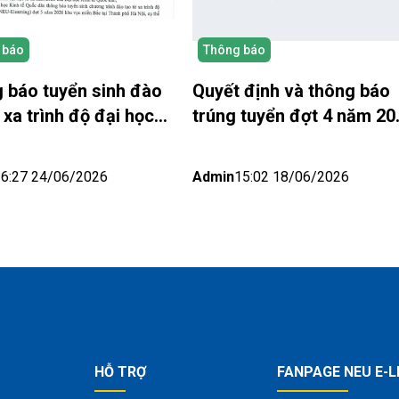
 báo
Thông báo
 báo tuyển sinh đào
Quyết định và thông báo
 xa trình độ đại học
trúng tuyển đợt 4 năm 20
026 NEU Elearning –
– NEU Elearning
ực miền Bắc (Hà Nội)
16:27 24/06/2026
Admin
15:02 18/06/2026
HỖ TRỢ
FANPAGE NEU E-