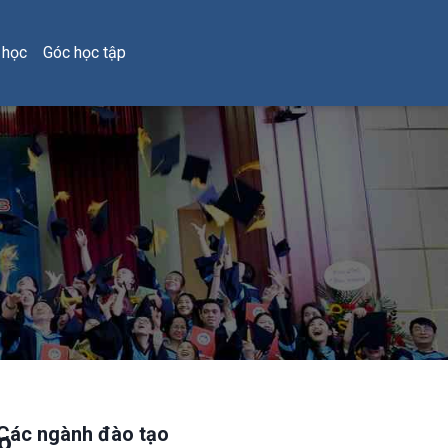
 học
Góc học tập
Các ngành đào tạo
o