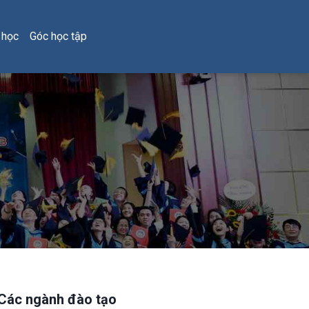
 học
Góc học tập
Các ngành đào tạo