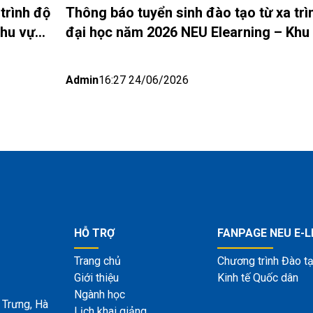
trình độ
Thông báo tuyển sinh đào tạo từ xa trì
khu vực
đại học năm 2026 NEU Elearning – Khu
(Đợt 6)
miền Bắc (Hà Nội) Đợt 5
Admin
16:27 24/06/2026
HỖ TRỢ
FANPAGE NEU E-
Trang chủ
Chương trình Đào tạ
Giới thiệu
Kinh tế Quốc dân
Ngành học
 Trưng, Hà
Lịch khai giảng