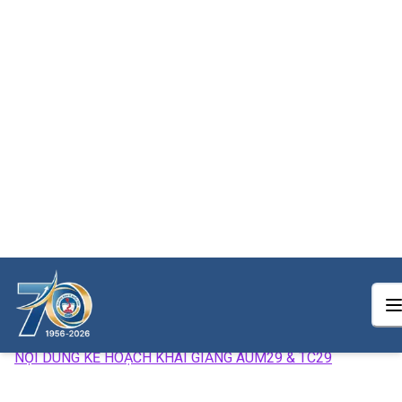
THÔNG BÁO thay đổi kế hoạch Khai
giảng AUM29 + TC29
09:32 08/11/2022
Trung tâm Đào tạo từ xa thông báo hoãn kế hoạch Khai giảng t
trung ngày
13/11/2022. Tuy nhiên để đảm bảo công tác phổ biến quy chế
và hướng dẫn học tập cho các học viên, Trung tâm đào tạo từ 
sẽ tổ chức hướng dẫn và phổ biến dưới hình thức Online. Thôn
tin chi tiết xem tại đường Link dưới:
NỘI DUNG KẾ HOẠCH KHAI GIẢNG AUM29 & TC29