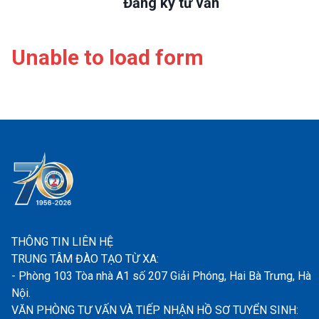
Đăng ký tư vấn
Unable to load form
THÔNG TIN LIÊN HỆ
TRUNG TÂM ĐÀO TẠO TỪ XA:
- Phòng 103 Tòa nhà A1 số 207 Giải Phóng, Hai Bà Trưng, Hà
Nội.
VĂN PHÒNG TƯ VẤN VÀ TIẾP NHẬN HỒ SƠ TUYỂN SINH: