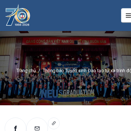
Trang chủ
/
Thông báo Tuyển sinh Đào tạo từ xa trình đ
đại học (NEU – Elearning) Đợt 8 Khu vực m
Trung và Nam 2022