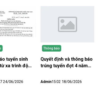
o
Thông báo
áo tuyển sinh
Quyết định và thông báo
từ xa trình độ
trúng tuyển đợt 4 năm
 năm 2026 NEU
2026 – NEU Elearning
g – Khu vực miền
27 24/06/2026
Admin
15:02 18/06/2026
Nội) Đợt 5