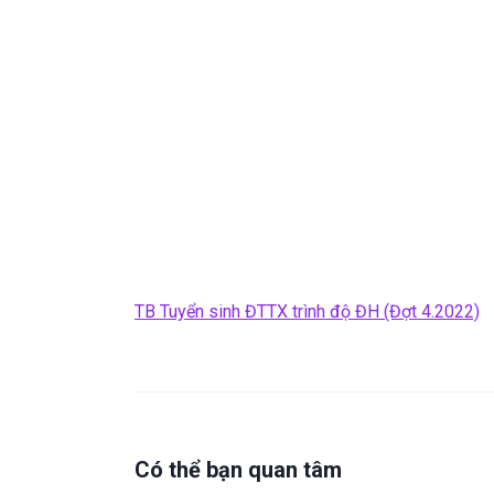
TB Tuyển sinh ĐTTX trình độ ĐH (Đợt 4.2022)
Có thể bạn quan tâm