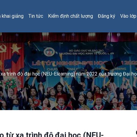
h khai giảng
Tin tức
Kiểm định chất lượng
Đăng ký
Vào lớp
 xa trình độ đại học (NEU-Elearning) năm 2022 của trường Đại h
o từ xa trình độ đại học (NEU-