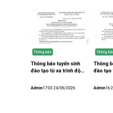
Thông báo
Thông bá
Thông báo tuyển sinh
Thông b
đào tạo từ xa trình độ
đào tạo 
đại học (NEU-Elearning)
đại học
năm 2026 khu vực thành
Elearnin
Admin
17:03 24/06/2026
Admin
16:
phố Hồ Chí Minh và Nhật
Bắc (Hà 
bản (Đợt 6)