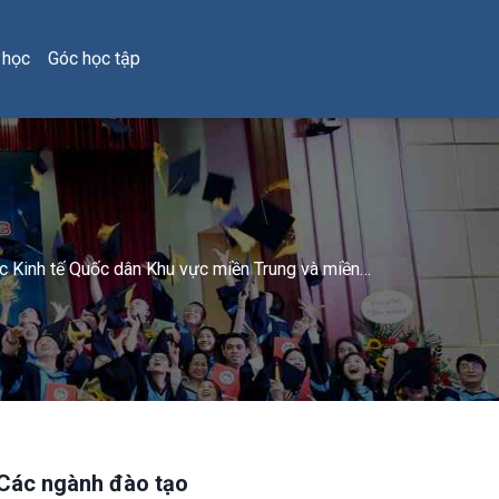
 học
Góc học tập
ọc Kinh tế Quốc dân Khu vực miền Trung và miền
Các ngành đào tạo