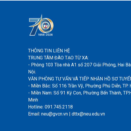
THÔNG TIN LIÊN HỆ
TRUNG TÂM ĐÀO TẠO TỪ XA:
- Phòng 103 Tòa nhà A1 số 207 Giải Phóng, Hai Bà
Nội.
VĂN PHÒNG TƯ VẤN VÀ TIẾP NHẬN HỒ SƠ TUYỂN
- Miền Bắc: Số 116 Trần Vỹ, Phường Phú Diễn, TP. 
- Miền Nam: Số 91 Ký Con, Phường Bến Thành, TP.
Minh
Hotline: 091.745.2118
Email: neu@gvcn.vn | dttx@neu.edu.vn