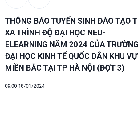
THÔNG BÁO TUYỂN SINH ĐÀO TẠO 
XA TRÌNH ĐỘ ĐẠI HỌC NEU-
ELEARNING NĂM 2024 CỦA TRƯỜN
ĐẠI HỌC KINH TẾ QUỐC DÂN KHU V
MIỀN BẮC TẠI TP HÀ NỘI (ĐỢT 3)
09:00 18/01/2024