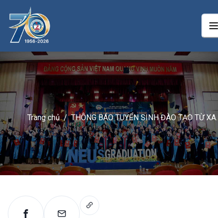
Trang chủ
/
THÔNG BÁO TUYỂN SINH ĐÀO TẠO TỪ XA
TRÌNH ĐỘ ĐẠI HỌC NEU-ELEARNING NĂM
2024 CỦA TRƯỜNG ĐẠI HỌC KINH TẾ QU
DÂN KHU VỰC MIỀN BẮC TẠI TP HÀ NỘI
(ĐỢT 3)