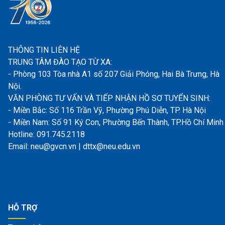
THÔNG TIN LIÊN HỆ
TRUNG TÂM ĐÀO TẠO TỪ XA:
- Phòng 103 Tòa nhà A1 số 207 Giải Phóng, Hai Bà Trưng, Hà
Nội.
VĂN PHÒNG TƯ VẤN VÀ TIẾP NHẬN HỒ SƠ TUYỂN SINH:
- Miền Bắc: Số 116 Trần Vỹ, Phường Phú Diễn, TP. Hà Nội
- Miền Nam: Số 91 Ký Con, Phường Bến Thành, TP.Hồ Chí Minh
Hotline: 091.745.2118
Email: neu@gvcn.vn | dttx@neu.edu.vn
HỖ TRỢ