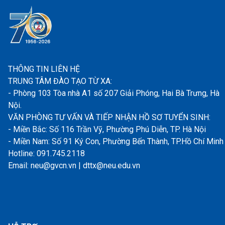
THÔNG TIN LIÊN HỆ
TRUNG TÂM ĐÀO TẠO TỪ XA:
- Phòng 103 Tòa nhà A1 số 207 Giải Phóng, Hai Bà Trưng, Hà
Nội.
VĂN PHÒNG TƯ VẤN VÀ TIẾP NHẬN HỒ SƠ TUYỂN SINH:
- Miền Bắc: Số 116 Trần Vỹ, Phường Phú Diễn, TP. Hà Nội
- Miền Nam: Số 91 Ký Con, Phường Bến Thành, TP.Hồ Chí Minh
Hotline: 091.745.2118
Email: neu@gvcn.vn | dttx@neu.edu.vn