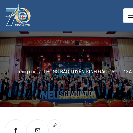
Trang chủ
/
THÔNG BÁO TUYỂN SINH ĐÀO TẠO TỪ XA
TRÌNH ĐỘ ĐẠI HỌC NEU-ELEARNING NĂM
2024 CỦA TRƯỜNG ĐẠI HỌC KINH TẾ QU
DÂN KHU VỰC MIỀN NAM TẠI TP HỒ CHÍ
MINH (ĐỢT 4)