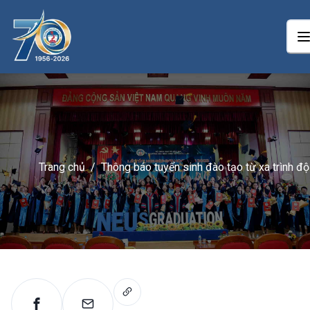
Trang chủ
/
Thông báo tuyển sinh đào tạo từ xa trình độ
đại học (NEU-Elearning) năm 2025 của Đại
học Kinh tế Quốc dân Khu vực tại Thành phố
Hồ Chí Minh và Nhật Bản (Đợt 6)