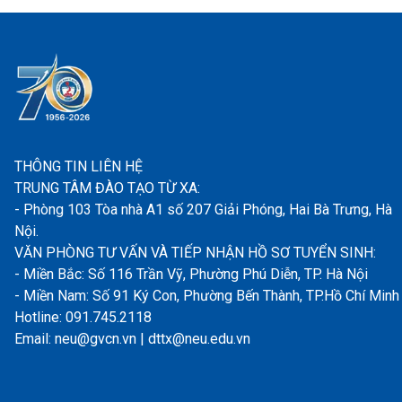
THÔNG TIN LIÊN HỆ
TRUNG TÂM ĐÀO TẠO TỪ XA:
- Phòng 103 Tòa nhà A1 số 207 Giải Phóng, Hai Bà Trưng, Hà
Nội.
VĂN PHÒNG TƯ VẤN VÀ TIẾP NHẬN HỒ SƠ TUYỂN SINH:
- Miền Bắc: Số 116 Trần Vỹ, Phường Phú Diễn, TP. Hà Nội
- Miền Nam: Số 91 Ký Con, Phường Bến Thành, TP.Hồ Chí Minh
Hotline: 091.745.2118
Email: neu@gvcn.vn | dttx@neu.edu.vn