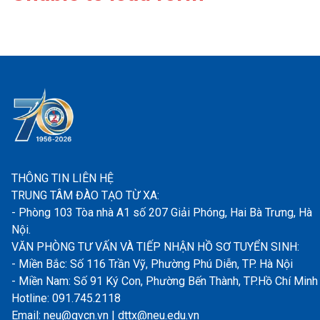
THÔNG TIN LIÊN HỆ
TRUNG TÂM ĐÀO TẠO TỪ XA:
- Phòng 103 Tòa nhà A1 số 207 Giải Phóng, Hai Bà Trưng, Hà
Nội.
VĂN PHÒNG TƯ VẤN VÀ TIẾP NHẬN HỒ SƠ TUYỂN SINH:
- Miền Bắc: Số 116 Trần Vỹ, Phường Phú Diễn, TP. Hà Nội
- Miền Nam: Số 91 Ký Con, Phường Bến Thành, TP.Hồ Chí Minh
Hotline: 091.745.2118
Email: neu@gvcn.vn | dttx@neu.edu.vn