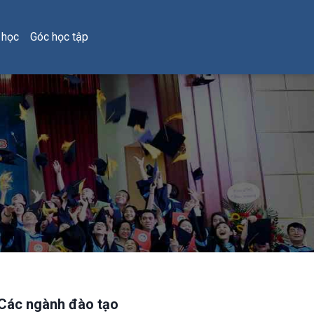
 học
Góc học tập
Các ngành đào tạo