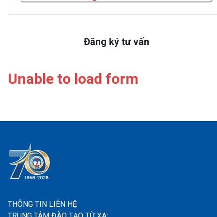
Đăng ký tư vấn
Unable to load form
THÔNG TIN LIÊN HỆ
TRUNG TÂM ĐÀO TẠO TỪ XA: