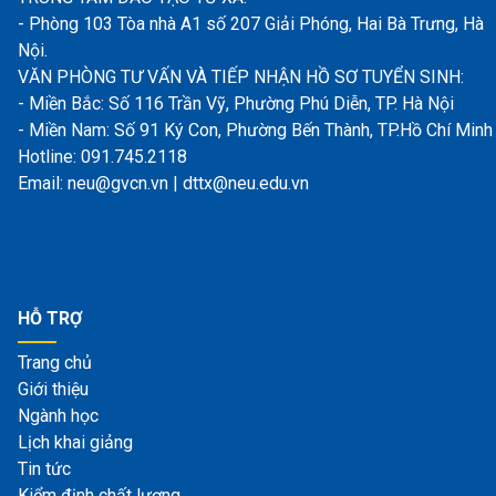
- Phòng 103 Tòa nhà A1 số 207 Giải Phóng, Hai Bà Trưng, Hà
Nội.
VĂN PHÒNG TƯ VẤN VÀ TIẾP NHẬN HỒ SƠ TUYỂN SINH:
- Miền Bắc: Số 116 Trần Vỹ, Phường Phú Diễn, TP. Hà Nội
- Miền Nam: Số 91 Ký Con, Phường Bến Thành, TP.Hồ Chí Minh
Hotline: 091.745.2118
Email: neu@gvcn.vn | dttx@neu.edu.vn
HỖ TRỢ
Trang chủ
Giới thiệu
Ngành học
Lịch khai giảng
Tin tức
Kiểm định chất lượng