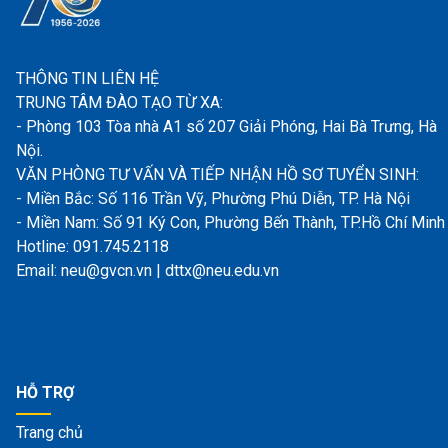
THÔNG TIN LIÊN HỆ
TRUNG TÂM ĐÀO TẠO TỪ XA:
- Phòng 103 Tòa nhà A1 số 207 Giải Phóng, Hai Bà Trưng, Hà
Nội.
VĂN PHÒNG TƯ VẤN VÀ TIẾP NHẬN HỒ SƠ TUYỂN SINH:
- Miền Bắc: Số 116 Trần Vỹ, Phường Phú Diễn, TP. Hà Nội
- Miền Nam: Số 91 Ký Con, Phường Bến Thành, TP.Hồ Chí Minh
Hotline: 091.745.2118
Email: neu@gvcn.vn | dttx@neu.edu.vn
HỖ TRỢ
Trang chủ