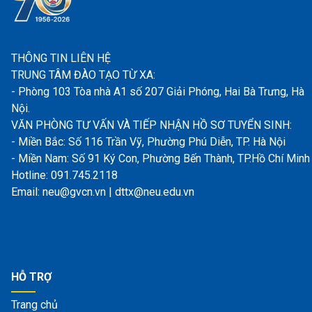
THÔNG TIN LIÊN HỆ
TRUNG TÂM ĐÀO TẠO TỪ XA:
- Phòng 103 Tòa nhà A1 số 207 Giải Phóng, Hai Bà Trưng, Hà
Nội.
VĂN PHÒNG TƯ VẤN VÀ TIẾP NHẬN HỒ SƠ TUYỂN SINH:
- Miền Bắc: Số 116 Trần Vỹ, Phường Phú Diễn, TP. Hà Nội
- Miền Nam: Số 91 Ký Con, Phường Bến Thành, TP.Hồ Chí Minh
Hotline: 091.745.2118
Email: neu@gvcn.vn | dttx@neu.edu.vn
HỖ TRỢ
Trang chủ