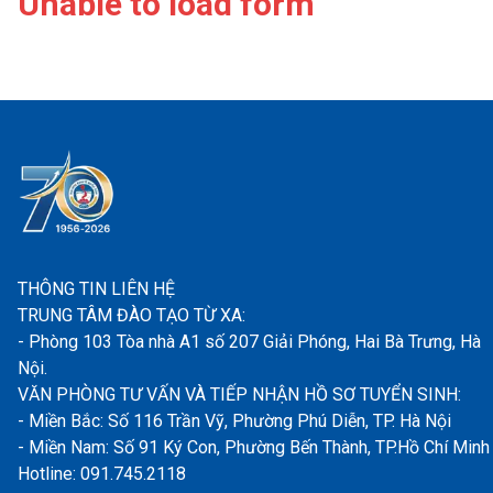
Unable to load form
THÔNG TIN LIÊN HỆ
TRUNG TÂM ĐÀO TẠO TỪ XA:
- Phòng 103 Tòa nhà A1 số 207 Giải Phóng, Hai Bà Trưng, Hà
Nội.
VĂN PHÒNG TƯ VẤN VÀ TIẾP NHẬN HỒ SƠ TUYỂN SINH:
- Miền Bắc: Số 116 Trần Vỹ, Phường Phú Diễn, TP. Hà Nội
- Miền Nam: Số 91 Ký Con, Phường Bến Thành, TP.Hồ Chí Minh
Hotline: 091.745.2118